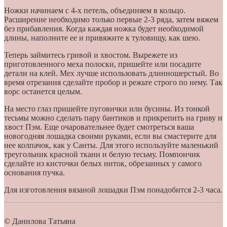
Ножки начинаем с 4-х петель, объединяем в кольцо.
Расширение необходимо только первые 2-3 ряда, затем вяжем
без прибавления. Когда каждая ножка будет необходимой
длины, наполните ее и привяжите к туловищу, как шею.
Теперь займитесь гривой и хвостом. Вырежете из
приготовленного меха полоски, пришейте или посадите
детали на клей. Мех лучше использовать длинношерстый. Во
время отрезания сделайте пробор и режьте строго по нему. Так
ворс останется целым.
На место глаз пришейте пуговички или бусины. Из тонкой
тесьмы можно сделать пару бантиков и прикрепить на гриву и
хвост Пэм. Еще очаровательнее будет смотреться ваша
новогодняя лошадка своими руками, если вы смастерите для
нее колпачок, как у Санты. Для этого используйте маленький
треугольник красной ткани и белую тесьму. Помпончик
сделайте из кисточки белых ниток, обрезанных у самого
основания пучка.
Для изготовления вязаной лошадки Пэм понадобится 2-3 часа.
© Данилова Татьяна