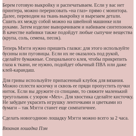
Берем готовую выкройку и распечатываем. Если у вас нет
принтера, можно перерисовать «на глаз» прямо с монитора.
Далее, переводим на ткань выкройку и вырезаем детали.
Сшить их между собой можно на швейной машинке или
руками. Затем изделие выворачиваем и набиваем синтепоном.
В качестве набивки также подойдут любые сыпучие вещества
(крупа, соль, семена, песок).
Теперь Мэгги нужно пришить глазки: для этого используйте
бусины или пуговицы. Если их не оказалось под рукой,
сделайте бумажные. Специального клея, чтобы прикрепить
глаза к ткани, не нужно, подойдет обычный ПВА или даже
клей-карандаш.
Для гривы используйте припасенный клубок для вязания.
Можно сплести косичку и сквозь ее пряди пропустить пучки
ниток. Если вы дружите со спицами, то свяжите маленький
треугольник с узором «Мех». Для хвостика сделайте кисточку.
Не забудьте украсить игрушку ленточками и цветками из
бумаги – так Мэгги станет еще симпатичнее.
Сделать новогоднюю лошадку Мэгги можно всего за 2 часа.
Вязаная лошадка Пэм