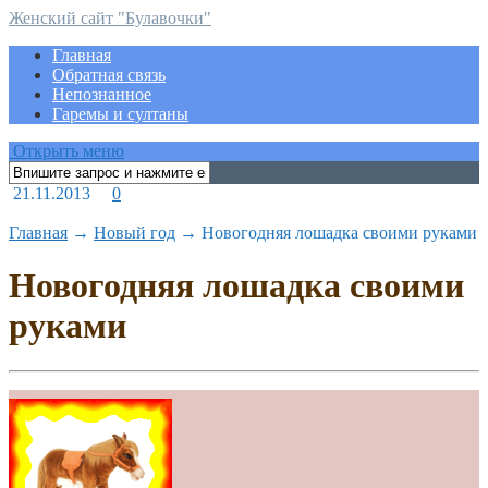
Женский сайт "Булавочки"
Главная
Обратная связь
Непознанное
Гаремы и султаны
Открыть меню
21.11.2013
0
Главная
→
Новый год
→
Новогодняя лошадка своими руками
Новогодняя лошадка своими
руками