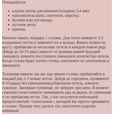
Понадобится:
клубок ниток для вязания (толщина 3-4 мм);
наполнитель (вата, синтепон, шерсть);
бусины или пуговицы;
кусочек меха;
крючок.
Начните вязать лошадку с головы. Для этого наберите 3-5
воздушные петли и замкните их в кольцо. Вязать нужно по
кругу, прибавляя по несколько петель в каждом новом ряду.
Дойдя до 10-15 ряда (зависит от размера вашей будущей
лошадки), начните постепенно уменьшать количество петель.
Когда голова будет почти готова, наполните ее синтепоном и
завершите.
Туловище вяжите так же, как вязали голову, прибавляйте в
каждый ряд 2-3 новые петли. Дойдя до середины, провяжите
8-10 рядов без уменьшения/добавления петель, начните
сужение. Завершая туловище, не забудьте про шею. В момент
сужения снова начните вывязывать ряд за рядом, не уменьшая
и не прибавляя петли. Так, у вас получится небольшой
продолговатый «тоннельчик», который вы просто привяжете
к голове. Прежде чем сделать это, наполните изделие
набивкой.