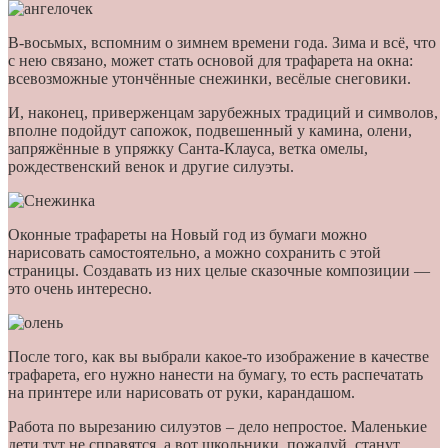
В-восьмых, вспомним о зимнем времени года. Зима и всё, что
с нею связано, может стать основой для трафарета на окна:
всевозможные утончённые снежинки, весёлые снеговики.
И, наконец, приверженцам зарубежных традиций и символов,
вполне подойдут сапожок, подвешенный у камина, олени,
запряжённые в упряжку Санта-Клауса, ветка омелы,
рождественский венок и другие силуэты.
Оконные трафареты на Новый год из бумаги можно
нарисовать самостоятельно, а можно сохранить с этой
страницы. Создавать из них целые сказочные композиции —
это очень интересно.
После того, как вы выбрали какое-то изображение в качестве
трафарета, его нужно нанести на бумагу, то есть распечатать
на принтере или нарисовать от руки, карандашом.
Работа по вырезанию силуэтов – дело непростое. Маленькие
дети тут не справятся, а вот школьники, пожалуй, станут