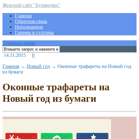
Женский сайт "Булавочки"
Главная
Обратная связь
Непознанное
Гаремы и султаны
Открыть меню
14.11.2015
0
Главная
→
Новый год
→
Оконные трафареты на Новый год
из бумаги
Оконные трафареты на
Новый год из бумаги