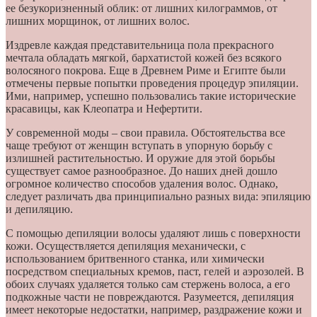
ее безукоризненный облик: от лишних килограммов, от
лишних морщинок, от лишних волос.
Издревле каждая представительница пола прекрасного
мечтала обладать мягкой, бархатистой кожей без всякого
волосяного покрова. Еще в Древнем Риме и Египте были
отмечены первые попытки проведения процедур эпиляции.
Ими, например, успешно пользовались такие исторические
красавицы, как Клеопатра и Нефертити.
У современной моды – свои правила. Обстоятельства все
чаще требуют от женщин вступать в упорную борьбу с
излишней растительностью. И оружие для этой борьбы
существует самое разнообразное. До наших дней дошло
огромное количество способов удаления волос. Однако,
следует различать два принципиально разных вида: эпиляцию
и депиляцию.
С помощью депиляции волосы удаляют лишь с поверхности
кожи. Осуществляется депиляция механически, с
использованием бритвенного станка, или химически
посредством специальных кремов, паст, гелей и аэрозолей. В
обоих случаях удаляется только сам стержень волоса, а его
подкожные части не повреждаются. Разумеется, депиляция
имеет некоторые недостатки, например, раздражение кожи и