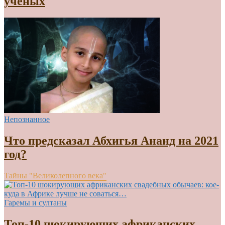
учёных
Непознанное
Что предсказал Абхигья Ананд на 2021
год?
Тайны "Великолепного века"
Гаремы и султаны
Топ-10 шокирующих африканских