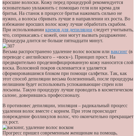
вросшие волоски. Кожу перед процедурой рекомендуется
основательно увлажнить с помощью геля или крема для
бритья. На станок в процессе бритья нажимать сильно не
нужно, а волосы сбривать лучше в направлении их роста. Во
избежание вросших волос кожу лучше обработать скрабом.
При использовании
кремов для депиляции
следует учитывать,
что, соприкасаясь с кожей, они могут вызвать раздражение.
Процедура длится не больше пятнадцати минут.
Весьма распространено удаление волос воском или
ваксинг
(в
переводе с английского – «воск»). Принцип прост. На
предварительно продезинфицированную кожу наносится слой
воска. Волосяной покров склеивается и удаляется
сформировавшимся блоком при помощи салфетки. Так, как
этот способ депиляции весьма болезненный, после процедуры
нелишним будет использовать успокаивающие спреи или
лосьоны. Такую процедуру лучше проводить в косметическом
салоне, доверившись профессионалу.
В противовес депиляции, эпиляция – радикальный процесс
удаления волос вместе с корнем. При этом происходит
повреждение фолликулов волос, что окончательно прекращает
их рост.
Прогресс пришел современным женщинам на помощь,