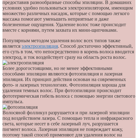
предоставив разнообразные способы эпиляции. В домашних
условиях удобно пользоваться электроэпилятором, имеющим
множество различных насадок, которые с помощью легкого
массажа помогают уменьшить неприятные и даже
болезненные ощущения. Удаление волос тоже происходит
вместе с корнями, путем захвата их мини-щипчиками.
Популярным методом удаления волос всех типов также
является
электроэпиляция
. Способ достаточно эффективный,
его суть в том, что непосредственно в корень волоса вводится
электрод, и ток воздействует сразу на область роста волос.
Более дорогостоящими, но не менее эффективными
способами эпиляции являются фотоэпиляция и лазерная
эпиляция. Их принцип действия основан на современных
фото- и лазерных технологиях. Фотоэпиляция хороша для
удаления темных волос. При фотоэпиляции происходит
фототермическая гибель волоса с помощью энергии светового
импульса.
Волосяной фолликул разрушается и при лазерной эпиляции
под воздействием лазера. С помощью тепла и инфракрасного
света, которые несет в себе лазерный луч, разрушается
пигмент волоса. Лазерная эпиляция не повреждает кожу,
поэтому такой способ применяют для удаления волос на