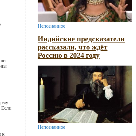
у
Непознанное
Индийские предсказатели
рассказали, что ждёт
Россию в 2024 году
или
оны
орму
. Если
Непознанное
 к