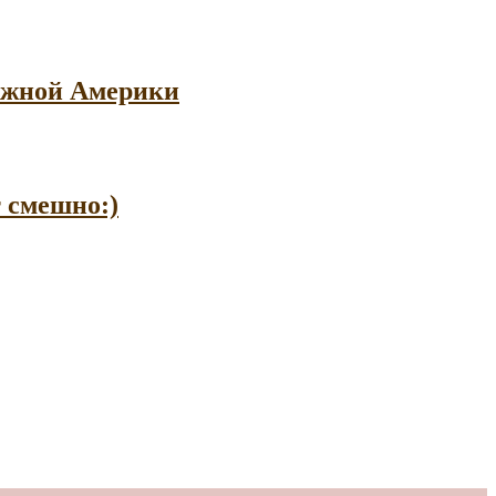
 Южной Америки
т смешно:)