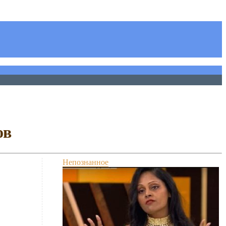
ов
Непознанное