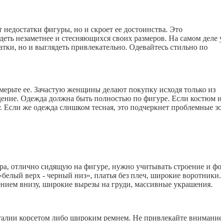
 недостатки фигуры, но и скроет ее достоинства. Это
ть незаметнее и стесняющихся своих размеров. На самом деле 
тки, но и выглядеть привлекательно. Одевайтесь стильно по
мерьте ее. Зачастую женщины делают покупку исходя только из
дение. Одежда должна быть полностью по фигуре. Если костюм 
ту. Если же одежда слишком тесная, это подчеркнет проблемные з
ра, отлично сидящую на фигуре, нужно учитывать строение и ф
«белый верх - черный низ», платья без плеч, широкие воротники
ением внизу, широкие вырезы на груди, массивные украшения.
лии корсетом либо широким ремнем. Не привлекайте внимание