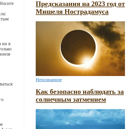
Предсказания на 2023 год от
 Носите
Мишеля Нострадамуса
ла:
остым
 ни в
только
лонов
Непознанное
ваться
Как безопасно наблюдать за
солнечным затмением
го
ре