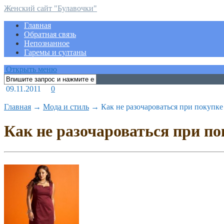
Женский сайт "Булавочки"
Главная
Обратная связь
Непознанное
Гаремы и султаны
Открыть меню
09.11.2011
0
Главная
→
Мода и стиль
→
Как не разочароваться при покупк
Как не разочароваться при п