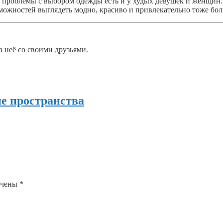
о проблемы с выбором одежды есть и у худых девушек и женщин.
можностей выглядеть модно, красиво и привлекательно тоже бол
а неё со своими друзьями.
е пространства
ечены
*