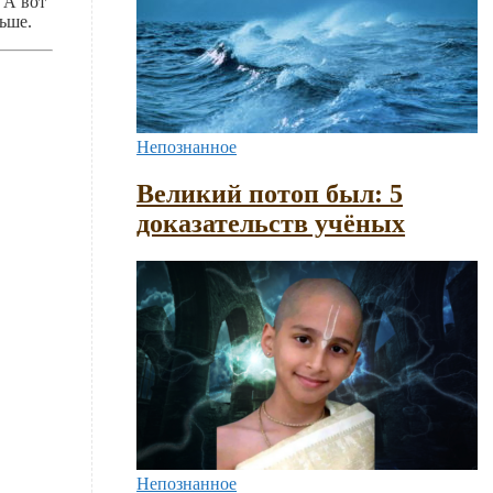
 А вот
ьше.
Непознанное
Великий потоп был: 5
доказательств учёных
Непознанное