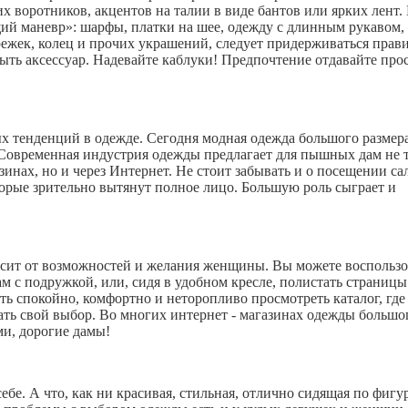
х воротников, акцентов на талии в виде бантов или ярких лент.
щий маневр»: шарфы, платки на шее, одежду с длинным рукавом,
режек, колец и прочих украшений, следует придерживаться прави
быть аксессуар. Надевайте каблуки! Предпочтение отдавайте пр
х тенденций в одежде. Сегодня модная одежда большого размера
 Современная индустрия одежды предлагает для пышных дам не 
нах, но и через Интернет. Не стоит забывать и о посещении са
торые зрительно вытянут полное лицо. Большую роль сыграет и
исит от возможностей и желания женщины. Вы можете воспользо
ам с подружкой, или, сидя в удобном кресле, полистать страницы
ть спокойно, комфортно и неторопливо просмотреть каталог, где
ать свой выбор. Во многих интернет - магазинах одежды большо
ми, дорогие дамы!
бе. А что, как ни красивая, стильная, отлично сидящая по фигу