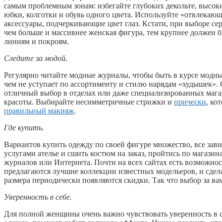
самым проблемным зонам: избегайте глубоких декольте, высоки
юбки, колготки и обувь одного цвета. Используйте «отвлекаю
аксессуары, подчеркивающие цвет глаз. Кстати, при выборе се
чем больше и массивнее женская фигура, тем крупнее должен 
линиям и покроям.
Следите за модой.
Регулярно читайте модные журналы, чтобы быть в курсе модны
чем не уступает по ассортименту и стилю нарядам «худышек».
отличный выбор в отделах или даже специализированных магази
красоты. Выбирайте несимметричные стрижки и
прически
, ко
правильный макияж
.
Где купить.
Вариантов купить одежду по своей фигуре множество, все зав
услугами ателье и сшить костюм на заказ, пройтись по магазин
журналов или Интернета. Почти на всех сайтах есть возможнос
предлагаются лучшие коллекции известных модельеров, и сдел
размера периодически появляются скидки. Так что выбор за ва
Уверенность в себе.
Для полной женщины очень важно чувствовать уверенность в се